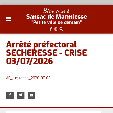
plan
Bienvenue à
du
Sansac de Marmiesse
site
"Petite ville de demain"
aller
au
menu
Arrêté préfectoral
aller au
SECHERESSE - CRISE
contenu
03/07/2026
AP_Limitation_2026-07-03