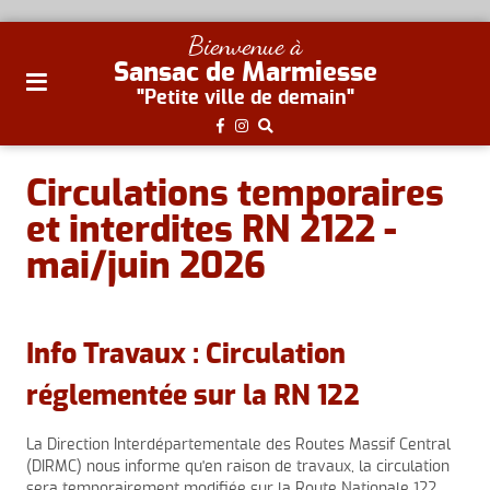
plan
Bienvenue à
du
Sansac de Marmiesse
site
"Petite ville de demain"
aller
au
menu
Circulations temporaires
aller au
et interdites RN 2122 -
contenu
mai/juin 2026
Info Travaux : Circulation
réglementée sur la RN 122
La Direction Interdépartementale des Routes Massif Central
(DIRMC) nous informe qu'en raison de travaux, la circulation
sera temporairement modifiée sur la Route Nationale 122,