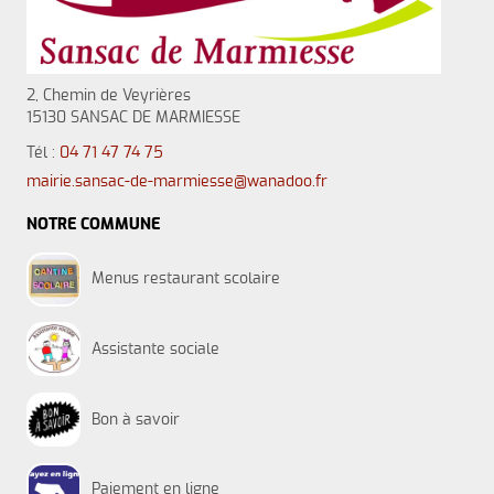
2, Chemin de Veyrières
15130 SANSAC DE MARMIESSE
Tél :
04 71 47 74 75
mairie.sansac-de-marmiesse@wanadoo.fr
NOTRE COMMUNE
Menus restaurant scolaire
Assistante sociale
Bon à savoir
Paiement en ligne