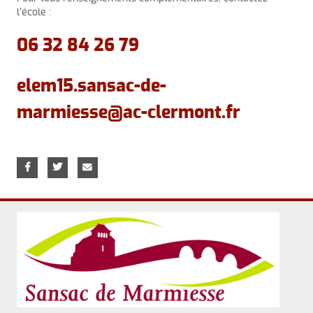
l’école :
06 32 84 26 79
elem15.sansac-de-
marmiesse@ac-clermont.fr