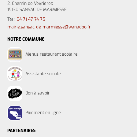
2, Chemin de Veyrières
15130 SANSAC DE MARMIESSE
Tél :
04 71 47 74 75
mairie.sansac-de-marmiesse@wanadoo.fr
NOTRE COMMUNE
Menus restaurant scolaire
Assistante sociale
Bon à savoir
Paiement en ligne
PARTENAIRES