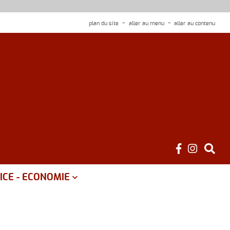
plan du site
aller au menu
aller au contenu
ICE - ECONOMIE
é
ce public