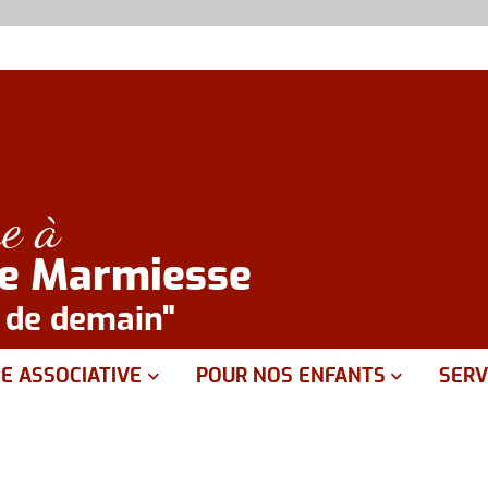
e à
de Marmiesse
e de demain"
IE ASSOCIATIVE
POUR NOS ENFANTS
SERV
emande de prêt de materiel
Sant
Associations sportives
Servi