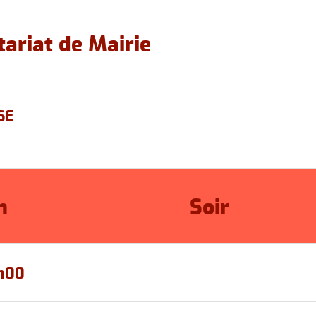
ssociations culturelles
Les 
ariat de Mairie
SE
n
Soir
2h00