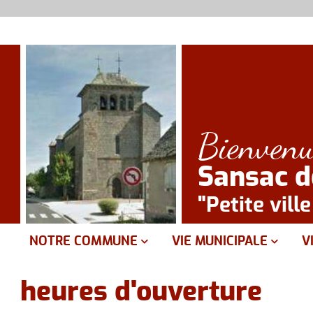
Bienvenu
Sansac 
"Petite vill
NOTRE COMMUNE
VIE MUNICIPALE
V
Présentation
Le conseil municipal
D
heures d'ouverture
Equipements
Mairie