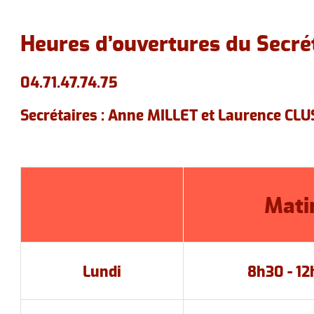
Urbanisme
A
Heures d’ouvertures du Secrét
Le personnel communal
Le canton
04.71.47.74.75
Secrétaires : Anne MILLET et Laurence CLU
Mati
Lundi
8h30 - 1