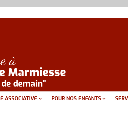
e à
de Marmiesse
e de demain"
IE ASSOCIATIVE
POUR NOS ENFANTS
SERV
emande de prêt de materiel
Sant
Associations sportives
Servi