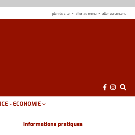
plan du site
aller au menu
aller au contenu
ICE - ECONOMIE
é
Informations pratiques
ce public