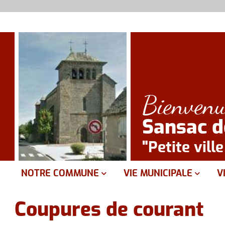
Bienvenu
Sansac 
"Petite vill
NOTRE COMMUNE
VIE MUNICIPALE
V
Présentation
Le conseil municipal
D
Coupures de courant
Equipements
Mairie