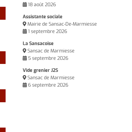
18
août
2026
Séj
Assistante sociale
Mairie de Sansac-De-Marmiesse
Séj
1
septembre
2026
La Sansacoise
Séj
Sansac de Marmiesse
5
septembre
2026
Vide grenier J2S
Sansac de Marmiesse
6
septembre
2026