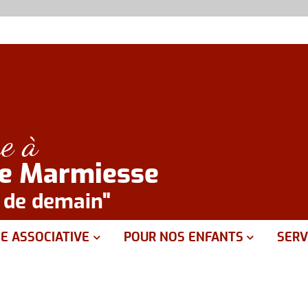
e à
de Marmiesse
e de demain"
IE ASSOCIATIVE
POUR NOS ENFANTS
SERV
emande de prêt de materiel
Sant
Associations sportives
Servi