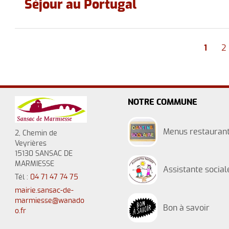
Séjour au Portugal
1
2
NOTRE COMMUNE
Menus restaurant
2, Chemin de
Veyrières
15130 SANSAC DE
MARMIESSE
Assistante social
Tél :
04 71 47 74 75
mairie.sansac-de-
marmiesse@wanado
Bon à savoir
o.fr