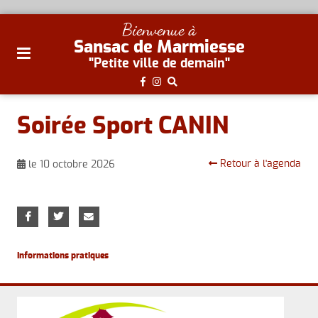
plan
Bienvenue à
du
Sansac de Marmiesse
site
"Petite ville de demain"
aller
au
menu
Soirée Sport CANIN
aller au
contenu
Retour à l'agenda
le 10 octobre 2026
Informations pratiques