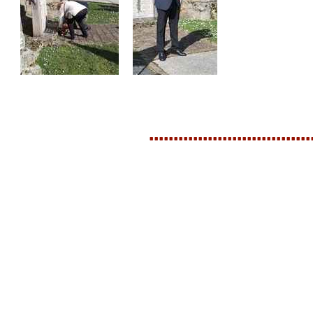
.................................