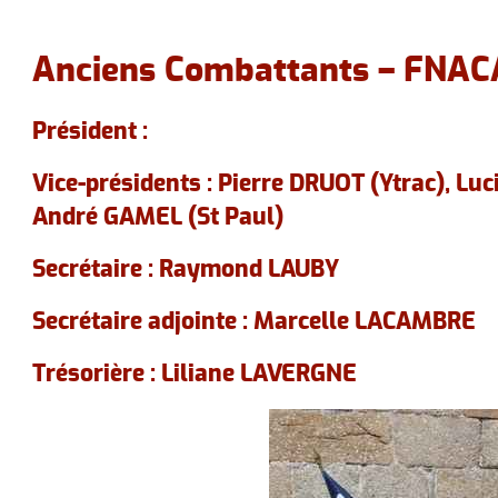
Urbanisme
A
Anciens Combattants – FNAC
Le personnel communal
Le canton
Président :
Vice-présidents : Pierre DRUOT (Ytrac), Lu
André GAMEL (St Paul)
Secrétaire : Raymond LAUBY
Secrétaire adjointe : Marcelle LACAMBRE
Trésorière : Liliane LAVERGNE