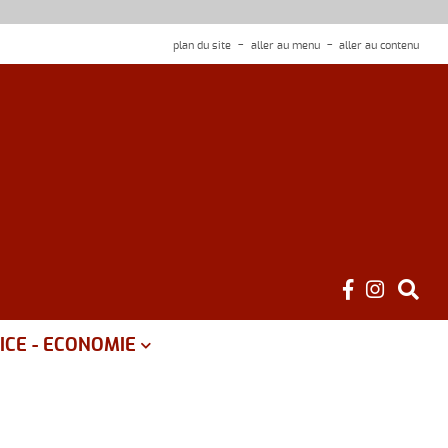
plan du site
aller au menu
aller au contenu
ICE - ECONOMIE
é
ce public