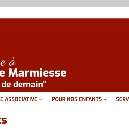
e à
de Marmiesse
e de demain"
IE ASSOCIATIVE
POUR NOS ENFANTS
SERV
emande de prêt de materiel
Sant
ts
Associations sportives
Servi