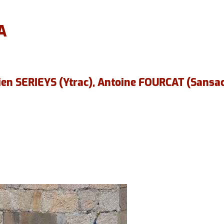
ssociations culturelles
Les 
A
cien SERIEYS (Ytrac), Antoine FOURCAT (Sansac