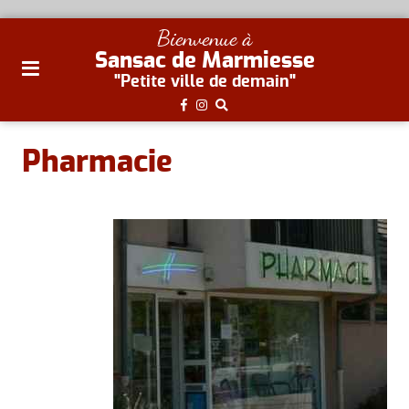
plan
Bienvenue à
du
Sansac de Marmiesse
site
"Petite ville de demain"
aller
au
menu
Pharmacie
aller au
contenu