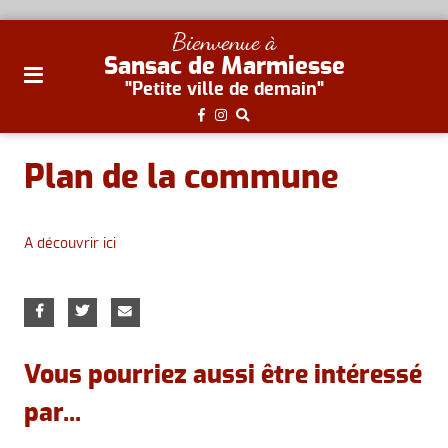
plan
Bienvenue à
du
Sansac de Marmiesse
site
"Petite ville de demain"
aller
au
menu
Plan de la commune
aller au
contenu
A découvrir ici
Vous pourriez aussi être intéressé
par...