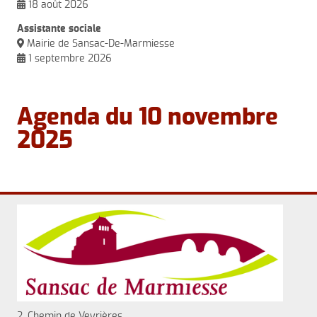
18
août
2026
Assistante sociale
Vid
Mairie de Sansac-De-Marmiesse
S
1
septembre
2026
Agenda du 10 novembre
2025
2, Chemin de Veyrières