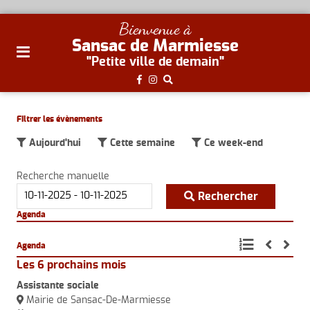
plan
Bienvenue à
du
Sansac de Marmiesse
site
"Petite ville de demain"
aller
au
menu
Filtrer les évènements
aller au
Aujourd'hui
Cette semaine
Ce week-end
contenu
Recherche manuelle
Rechercher
Agenda
Agenda
Les 6 prochains mois
Assistante sociale
La 
Mairie de Sansac-De-Marmiesse
S